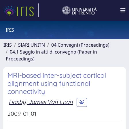
IRIS
IRIS
SIARI UNITN
04 Convegni (Proceedings)
04.1 Saggio in atti di convegno (Paper in
Proceedings)
MRI-based inter-subject cortical
alignment using functional
connectivity
Haxby, James Van Loan
2009-01-01