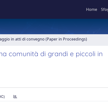
Home
Sfo
aggio in atti di convegno (Paper in Proceedings)
 una comunità di grandi e piccoli in
DC)