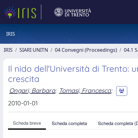
IRIS
IRIS
SIARI UNITN
04 Convegni (Proceedings)
04.1 S
Il nido dell'Università di Trento:
crescita
Ongari, Barbara
;
Tomasi, Francesca
;
2010-01-01
Scheda breve
Scheda completa
Scheda completa (