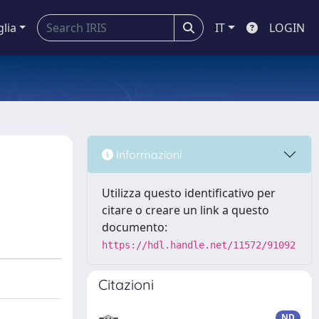
glia
IT
LOGIN
Informazioni
Utilizza questo identificativo per
citare o creare un link a questo
documento:
https://hdl.handle.net/11572/91092
Citazioni
ND