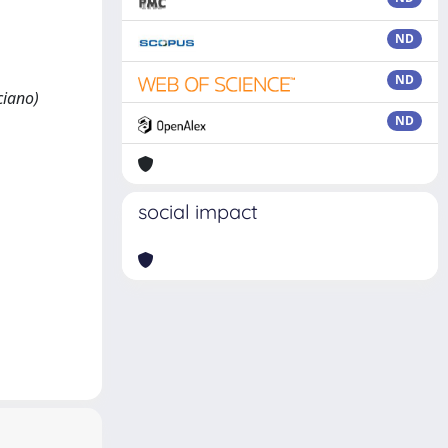
ND
ND
ciano)
ND
social impact