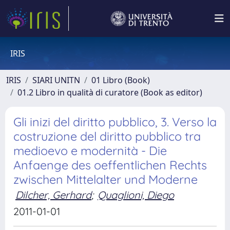
IRIS
IRIS
SIARI UNITN
01 Libro (Book)
01.2 Libro in qualità di curatore (Book as editor)
Gli inizi del diritto pubblico, 3. Verso la
costruzione del diritto pubblico tra
medioevo e modernità - Die
Anfaenge des oeffentlichen Rechts
zwischen Mittelalter und Moderne
Dilcher, Gerhard
;
Quaglioni, Diego
2011-01-01