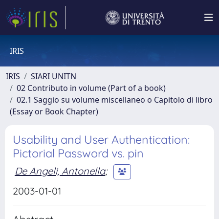
IRIS
IRIS
SIARI UNITN
02 Contributo in volume (Part of a book)
02.1 Saggio su volume miscellaneo o Capitolo di libro
(Essay or Book Chapter)
Usability and User Authentication:
Pictorial Password vs. pin
De Angeli, Antonella
;
2003-01-01