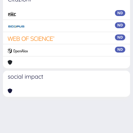
ND
ND
ND
ND
social impact
Powered by
IRIS
-
about IRIS
-
Utilizzo dei cookie
Copyright © 2026