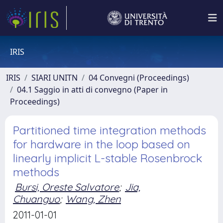
IRIS
IRIS
SIARI UNITN
04 Convegni (Proceedings)
04.1 Saggio in atti di convegno (Paper in
Proceedings)
Partitioned time integration methods
for hardware in the loop based on
linearly implicit L-stable Rosenbrock
methods
Bursi, Oreste Salvatore
;
Jia,
Chuanguo
;
Wang, Zhen
2011-01-01