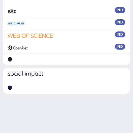
ND
ND
ND
ND
social impact
Powered by
IRIS
-
about IRIS
-
Utilizzo dei cookie
Copyright © 2026