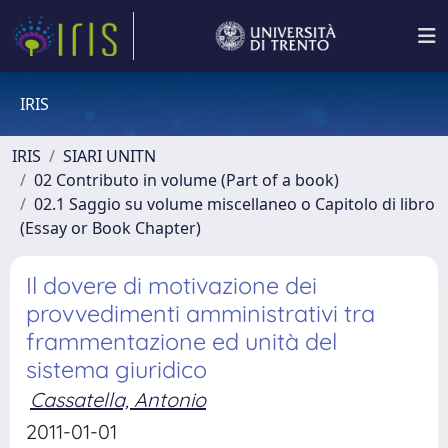
IRIS
IRIS
SIARI UNITN
02 Contributo in volume (Part of a book)
02.1 Saggio su volume miscellaneo o Capitolo di libro
(Essay or Book Chapter)
Il dovere di motivazione dei
provvedimenti amministrativi tra
frammentazione ed unità del
sistema giuridico
Cassatella, Antonio
2011-01-01