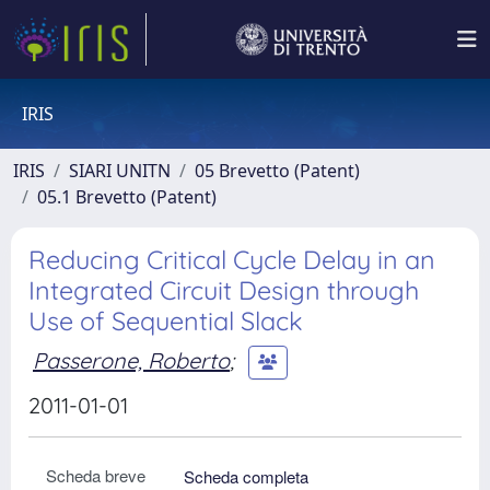
IRIS
IRIS
SIARI UNITN
05 Brevetto (Patent)
05.1 Brevetto (Patent)
Reducing Critical Cycle Delay in an
Integrated Circuit Design through
Use of Sequential Slack
Passerone, Roberto
;
2011-01-01
Scheda breve
Scheda completa