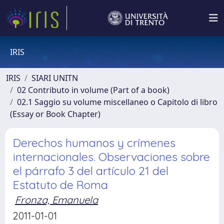
IRIS
IRIS
SIARI UNITN
02 Contributo in volume (Part of a book)
02.1 Saggio su volume miscellaneo o Capitolo di libro
(Essay or Book Chapter)
Derechos humanos y crímenes
internacionales. Observaciones sobre
el párrafo 3 del artículo 21 del
Estatuto de Roma
Fronza, Emanuela
2011-01-01