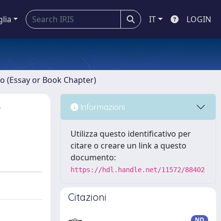
glia
IT
LOGIN
ro (Essay or Book Chapter)
r
Informazioni
Utilizza questo identificativo per
citare o creare un link a questo
documento:
https://hdl.handle.net/11572/88402
Citazioni
ND