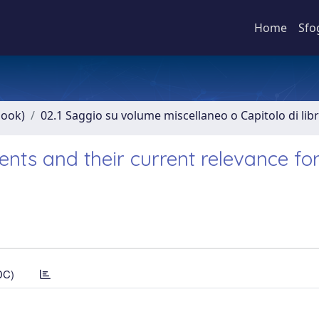
Home
Sfo
book)
02.1 Saggio su volume miscellaneo o Capitolo di lib
nts and their current relevance fo
DC)