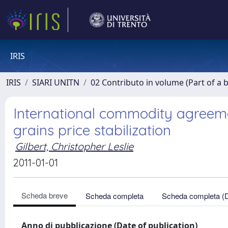
IRIS
IRIS
SIARI UNITN
02 Contributo in volume (Part of a 
International commodity agreeme
grains price stabilization
Gilbert, Christopher Leslie
2011-01-01
Scheda breve
Scheda completa
Scheda completa (
Anno di pubblicazione (Date of publication)