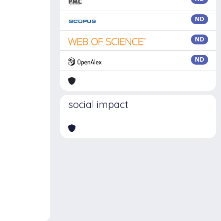
ND
ND
ND
social impact