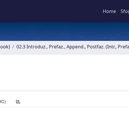
Home
Sfo
book)
02.3 Introduz., Prefaz., Append., Postfaz. (Intr., Pref
DC)