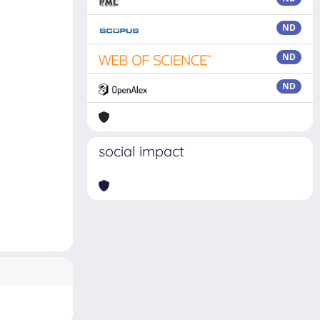
ND
ND
ND
social impact