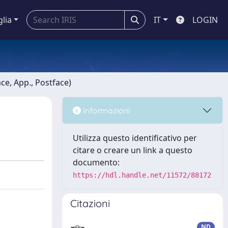
glia
IT
LOGIN
ace, App., Postface)
Informazioni
Utilizza questo identificativo per
citare o creare un link a questo
documento:
https://hdl.handle.net/11572/88172
Citazioni
ND