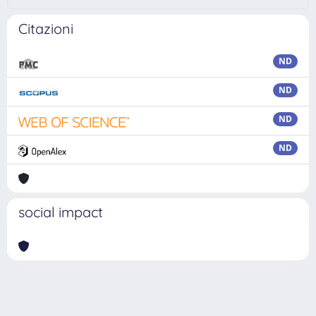
Citazioni
ND
ND
ND
ND
social impact