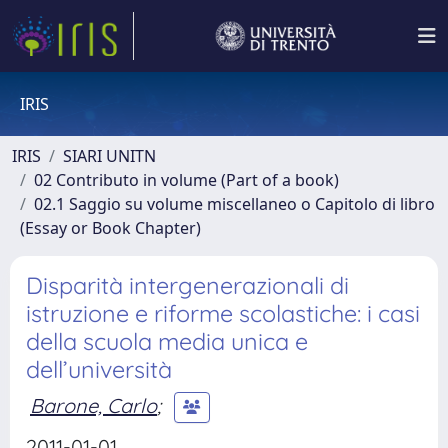
IRIS
IRIS
SIARI UNITN
02 Contributo in volume (Part of a book)
02.1 Saggio su volume miscellaneo o Capitolo di libro
(Essay or Book Chapter)
Disparità intergenerazionali di
istruzione e riforme scolastiche: i casi
della scuola media unica e
dell’università
Barone, Carlo
;
2011-01-01