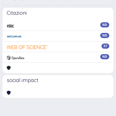
Citazioni
ND
ND
57
ND
social impact