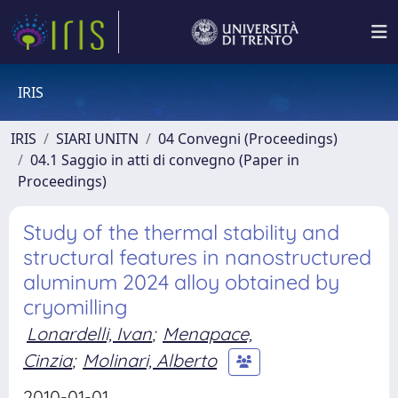
IRIS
IRIS
SIARI UNITN
04 Convegni (Proceedings)
04.1 Saggio in atti di convegno (Paper in
Proceedings)
Study of the thermal stability and
structural features in nanostructured
aluminum 2024 alloy obtained by
cryomilling
Lonardelli, Ivan
;
Menapace,
Cinzia
;
Molinari, Alberto
2010-01-01