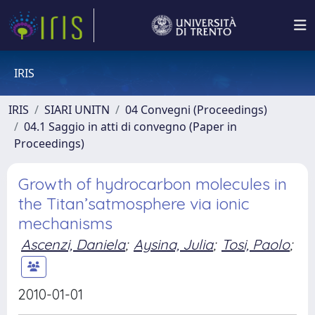
IRIS
IRIS
SIARI UNITN
04 Convegni (Proceedings)
04.1 Saggio in atti di convegno (Paper in
Proceedings)
Growth of hydrocarbon molecules in
the Titan’satmosphere via ionic
mechanisms
Ascenzi, Daniela
;
Aysina, Julia
;
Tosi, Paolo
;
2010-01-01