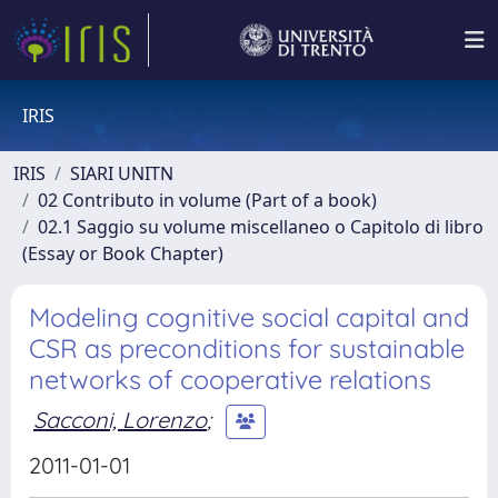
IRIS
IRIS
SIARI UNITN
02 Contributo in volume (Part of a book)
02.1 Saggio su volume miscellaneo o Capitolo di libro
(Essay or Book Chapter)
Modeling cognitive social capital and
CSR as preconditions for sustainable
networks of cooperative relations
Sacconi, Lorenzo
;
2011-01-01