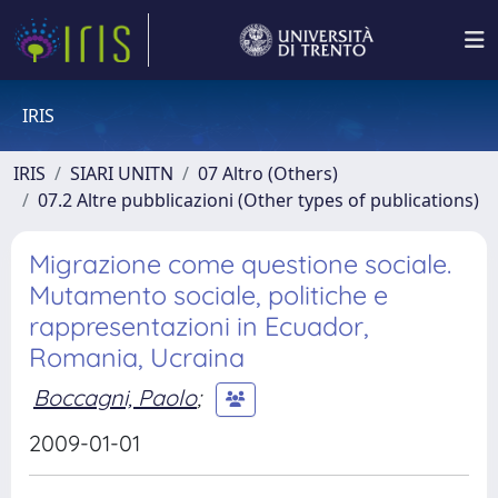
IRIS
IRIS
SIARI UNITN
07 Altro (Others)
07.2 Altre pubblicazioni (Other types of publications)
Migrazione come questione sociale.
Mutamento sociale, politiche e
rappresentazioni in Ecuador,
Romania, Ucraina
Boccagni, Paolo
;
2009-01-01