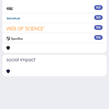
ND
ND
ND
ND
social impact
Powered by
IRIS
-
about IRIS
-
Utilizzo dei cookie
Copyright © 2026