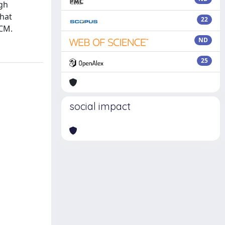
ugh
that
22
ACM.
ND
25
social impact