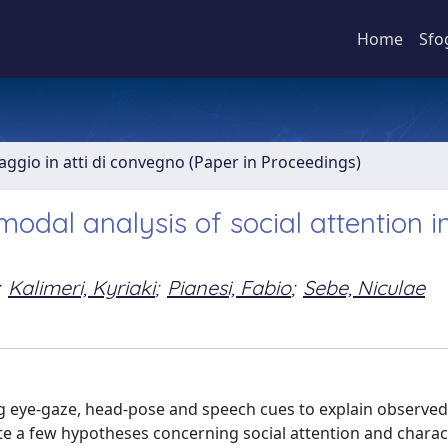
Home
Sfo
aggio in atti di convegno (Paper in Proceedings)
modal analysis of social attention i
Kalimeri, Kyriaki
;
Pianesi, Fabio
;
Sebe, Niculae
 eye-gaze, head-pose and speech cues to explain observed 
ate a few hypotheses concerning social attention and charac