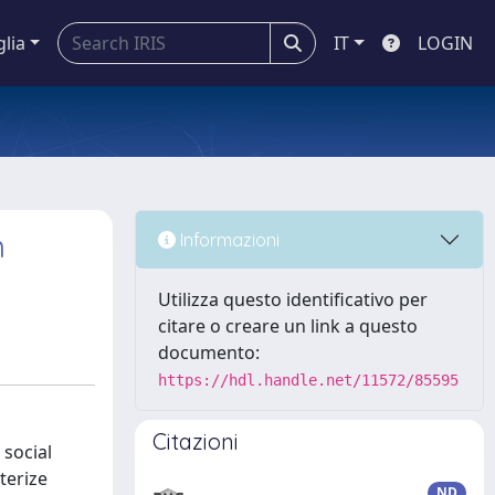
glia
IT
LOGIN
n
Informazioni
Utilizza questo identificativo per
citare o creare un link a questo
documento:
https://hdl.handle.net/11572/85595
Citazioni
social
terize
ND