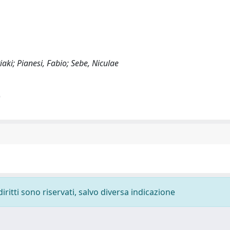
ki; Pianesi, Fabio; Sebe, Niculae
)
diritti sono riservati, salvo diversa indicazione