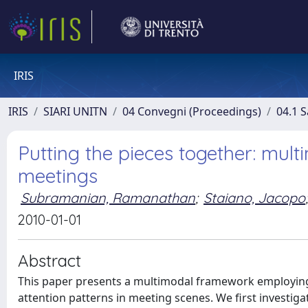
IRIS
IRIS
SIARI UNITN
04 Convegni (Proceedings)
04.1 S
Putting the pieces together: multi
meetings
Subramanian, Ramanathan
;
Staiano, Jacopo
;
2010-01-01
Abstract
This paper presents a multimodal framework employing
attention patterns in meeting scenes. We first investig