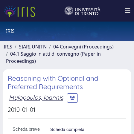
IRIS
IRIS
SIARI UNITN
04 Convegni (Proceedings)
04.1 Saggio in atti di convegno (Paper in
Proceedings)
Reasoning with Optional and
Preferred Requirements
Mylopoulos, Ioannis
2010-01-01
Scheda breve
Scheda completa