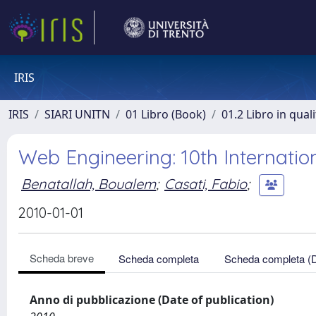
IRIS
IRIS
SIARI UNITN
01 Libro (Book)
01.2 Libro in qual
Web Engineering: 10th Internatio
Benatallah, Boualem
;
Casati, Fabio
;
2010-01-01
Scheda breve
Scheda completa
Scheda completa (
Anno di pubblicazione (Date of publication)