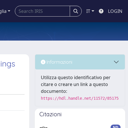
glia
IT
LOGIN
dings
Informazioni
Utilizza questo identificativo per
citare o creare un link a questo
documento:
https://hdl.handle.net/11572/85175
Citazioni
ND