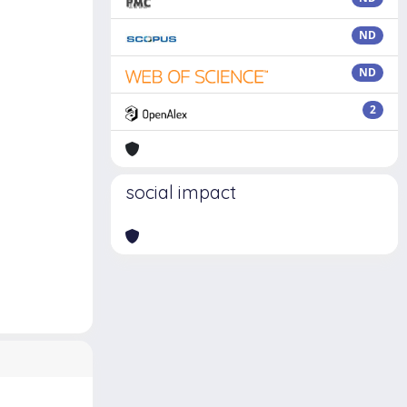
ND
ND
2
social impact