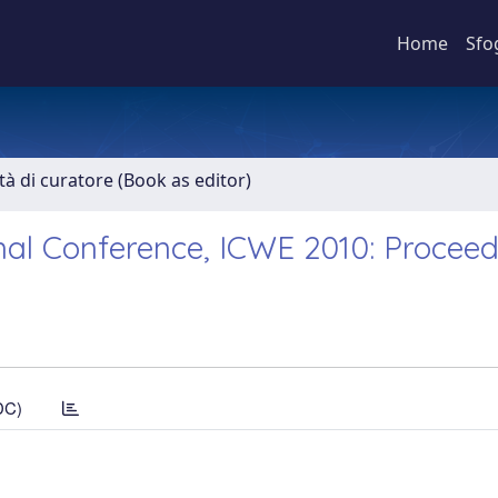
Home
Sfo
ità di curatore (Book as editor)
nal Conference, ICWE 2010: Procee
DC)