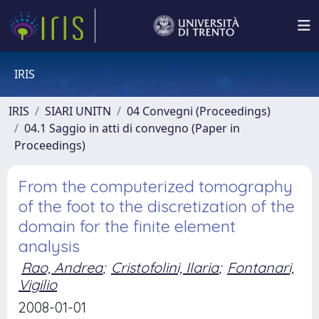
IRIS
IRIS
SIARI UNITN
04 Convegni (Proceedings)
04.1 Saggio in atti di convegno (Paper in
Proceedings)
From the computerized tomography
of the foot to the discretization of the
domain for the finite element
analysis
Rao, Andrea
;
Cristofolini, Ilaria
;
Fontanari,
Vigilio
2008-01-01