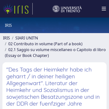
IRIS
IRIS
SIARI UNITN
02 Contributo in volume (Part of a book)
02.1 Saggio su volume miscellaneo o Capitolo di libro
(Essay or Book Chapter)
"Des Tags der Heimkehr habe ich
geharrt / in deiner heiligen
Allgegenwart". Literatur der
Heimkehr und Sozialismus in der
sowjetischen Besatzungszone und in
der DDR der fuenfziger Jahre