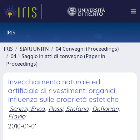
IRIS
IRIS
SIARI UNITN
04 Convegni (Proceedings)
04.1 Saggio in atti di convegno (Paper in
Proceedings)
Invecchiamento naturale ed
artificiale di rivestimenti organici:
influenza sulle proprietà estetiche
Scrinzi, Erica
;
Rossi, Stefano
;
Deflorian,
Flavio
2010-01-01