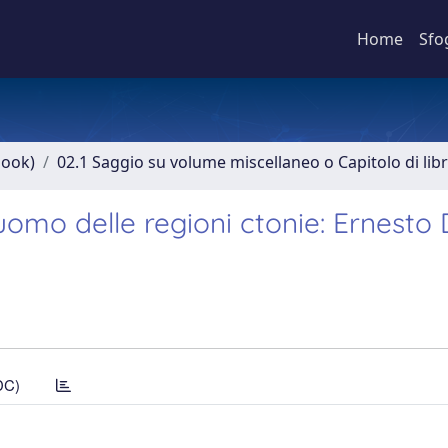
Home
Sfo
book)
02.1 Saggio su volume miscellaneo o Capitolo di lib
l’uomo delle regioni ctonie: Ernesto
DC)