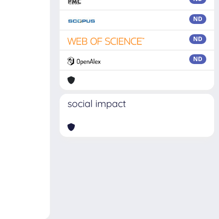
ND
ND
ND
social impact