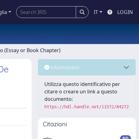
glia
IT
LOGIN
ro (Essay or Book Chapter)
 De
Informazioni
Utilizza questo identificativo per
citare o creare un link a questo
documento:
https://hdl.handle.net/11572/84272
Citazioni
ND