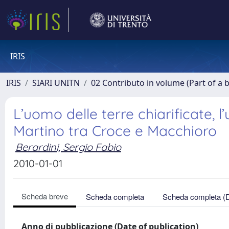
IRIS
IRIS
SIARI UNITN
02 Contributo in volume (Part of a 
L’uomo delle terre chiarificate, 
Martino tra Croce e Macchioro
Berardini, Sergio Fabio
2010-01-01
Scheda breve
Scheda completa
Scheda completa (
Anno di pubblicazione (Date of publication)