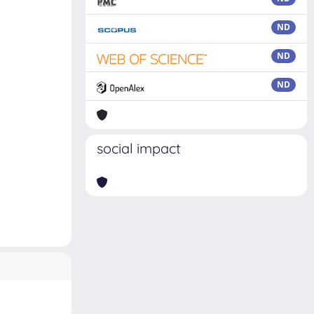
ND
ND
ND
social impact