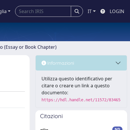
glia
IT
LOGIN
ro (Essay or Book Chapter)
Informazioni
Utilizza questo identificativo per
citare o creare un link a questo
documento:
https://hdl.handle.net/11572/83465
Citazioni
ND