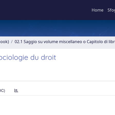
Home
Sfo
book)
02.1 Saggio su volume miscellaneo o Capitolo di lib
ciologie du droit
DC)