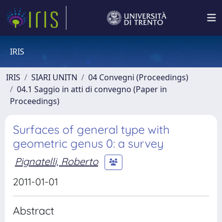
IRIS
IRIS
SIARI UNITN
04 Convegni (Proceedings)
04.1 Saggio in atti di convegno (Paper in
Proceedings)
Surfaces of general type with
geometric genus 0: a survey
Pignatelli, Roberto
2011-01-01
Abstract