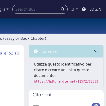
glia
IT
LOGIN
ro (Essay or Book Chapter)
ions: a
Informazioni
Utilizza questo identificativo per
citare o creare un link a questo
documento:
https://hdl.handle.net/11572/82533
Citazioni
ND