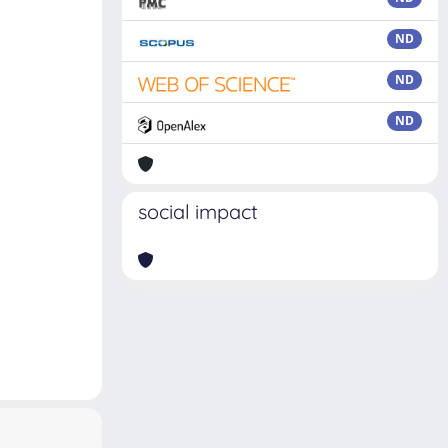
ND
ND
ND
social impact