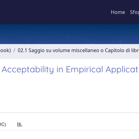
Home
Sfo
book)
02.1 Saggio su volume miscellaneo o Capitolo di lib
Acceptability in Empirical Applicat
DC)