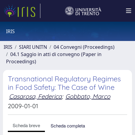
IRIS
IRIS
SIARI UNITN
04 Convegni (Proceedings)
04.1 Saggio in atti di convegno (Paper in
Proceedings)
Transnational Regulatory Regimes
in Food Safety: The Case of Wine
Casarosa, Federica
;
Gobbato, Marco
2009-01-01
Scheda breve
Scheda completa