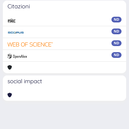
Citazioni
ND
ND
ND
ND
social impact
Powered by
IRIS
-
about IRIS
-