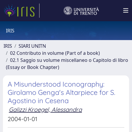
IRIS
IRIS
SIARI UNITN
02 Contributo in volume (Part of a book)
02.1 Saggio su volume miscellaneo o Capitolo di libro
(Essay or Book Chapter)
A Misunderstood Iconography:
Girolamo Genga's Altarpiece for S.
Agostino in Cesena
Galizzi Kroegel, Alessandra
2004-01-01