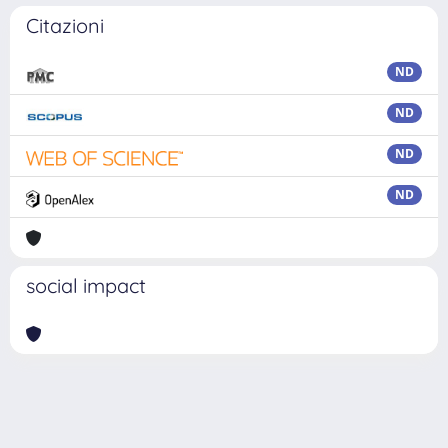
Citazioni
ND
ND
ND
ND
social impact