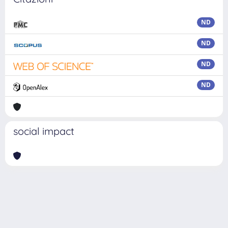
ND
ND
ND
ND
social impact
Powered by
IRIS
-
about IRIS
-
Utilizzo dei cookie
Copyright © 2026