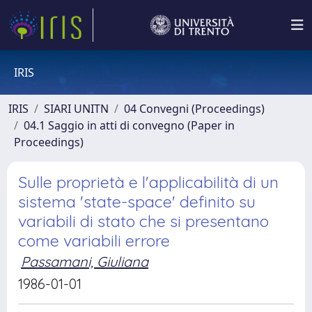
IRIS
IRIS
SIARI UNITN
04 Convegni (Proceedings)
04.1 Saggio in atti di convegno (Paper in
Proceedings)
Sulle proprietà e l'applicabilità di un
sistema 'state-space' definito su
variabili di stato che si presentano
come variabili errore
Passamani, Giuliana
1986-01-01