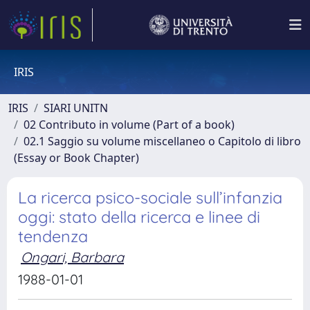
IRIS
IRIS
SIARI UNITN
02 Contributo in volume (Part of a book)
02.1 Saggio su volume miscellaneo o Capitolo di libro
(Essay or Book Chapter)
La ricerca psico-sociale sull’infanzia
oggi: stato della ricerca e linee di
tendenza
Ongari, Barbara
1988-01-01