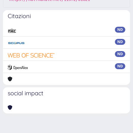
Citazioni
ND
ND
ND
ND
social impact