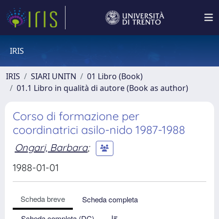
IRIS
IRIS
SIARI UNITN
01 Libro (Book)
01.1 Libro in qualità di autore (Book as author)
Corso di formazione per
coordinatrici asilo-nido 1987-1988
Ongari, Barbara
;
1988-01-01
Scheda breve
Scheda completa
Scheda completa (DC)