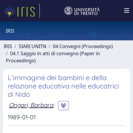
IRIS
IRIS
SIARI UNITN
04 Convegni (Proceedings)
04.1 Saggio in atti di convegno (Paper in
Proceedings)
L’immagine dei bambini e della
relazione educativa nelle educatrici
di Nido
Ongari, Barbara
;
1989-01-01