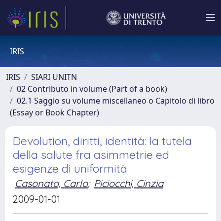
IRIS
IRIS
SIARI UNITN
02 Contributo in volume (Part of a book)
02.1 Saggio su volume miscellaneo o Capitolo di libro
(Essay or Book Chapter)
Devolution, diritti, identità: la tutela
della salute fra asimmetrie ed
esigenze di uniformità
Casonato, Carlo
;
Piciocchi, Cinzia
2009-01-01