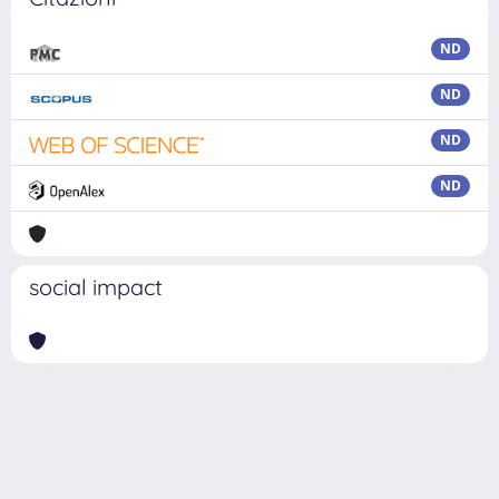
ND
ND
ND
ND
social impact
Powered by
IRIS
-
about IRIS
-
Utilizzo dei cookie
Copyright © 2026