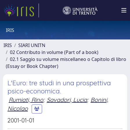
IRIS
IRIS
SIARI UNITN
02 Contributo in volume (Part of a book)
02.1 Saggio su volume miscellaneo o Capitolo di libro
(Essay or Book Chapter)
L'Euro: tre studi in una prospettiva
psico-economica.
Rumiati, Rino
;
Savadori, Lucia
;
Bonini,
Nicolao
2001-01-01