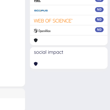
ND
ND
ND
social impact