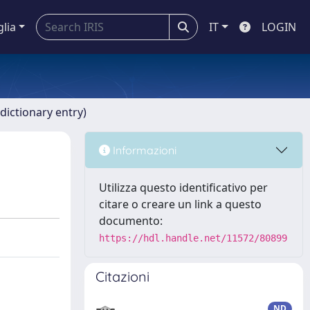
glia
IT
LOGIN
dictionary entry)
Informazioni
Utilizza questo identificativo per
citare o creare un link a questo
documento:
https://hdl.handle.net/11572/80899
Citazioni
ND