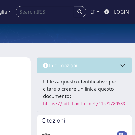
glia
IT
LOGIN
Informazioni
Utilizza questo identificativo per
citare o creare un link a questo
documento:
https://hdl.handle.net/11572/80583
Citazioni
ND