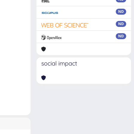
ND
ND
ND
social impact