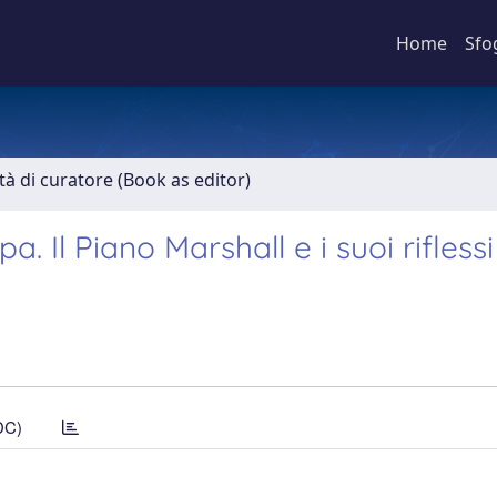
Home
Sfo
ità di curatore (Book as editor)
. Il Piano Marshall e i suoi riflessi
DC)