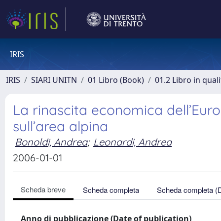
IRIS
IRIS
SIARI UNITN
01 Libro (Book)
01.2 Libro in qual
La rinascita economica dell’Europa
sull’area alpina
Bonoldi, Andrea
;
Leonardi, Andrea
2006-01-01
Scheda breve
Scheda completa
Scheda completa (
Anno di pubblicazione (Date of publication)