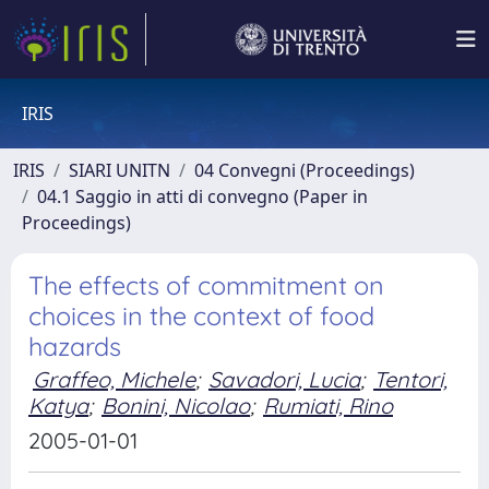
IRIS
IRIS
SIARI UNITN
04 Convegni (Proceedings)
04.1 Saggio in atti di convegno (Paper in
Proceedings)
The effects of commitment on
choices in the context of food
hazards
Graffeo, Michele
;
Savadori, Lucia
;
Tentori,
Katya
;
Bonini, Nicolao
;
Rumiati, Rino
2005-01-01