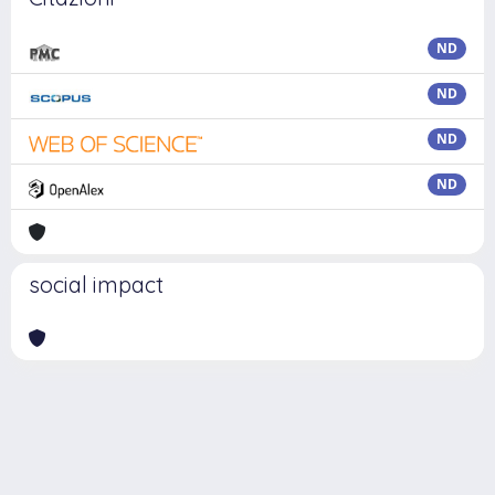
ND
ND
ND
ND
social impact
Powered by
IRIS
-
about IRIS
-
Utilizzo dei cookie
Copyright © 2026