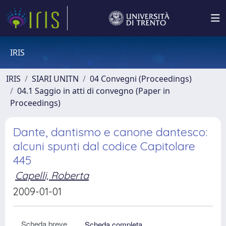
IRIS
IRIS
SIARI UNITN
04 Convegni (Proceedings)
04.1 Saggio in atti di convegno (Paper in
Proceedings)
Dante, dantismo e canone dantesco:
alcuni spunti dal codice Capitolare
445
Capelli, Roberta
2009-01-01
Scheda breve
Scheda completa