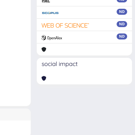
ND
ND
ND
social impact