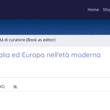
Home
Sfo
ità di curatore (Book as editor)
Italia ed Europa nell'età moderna
DC)