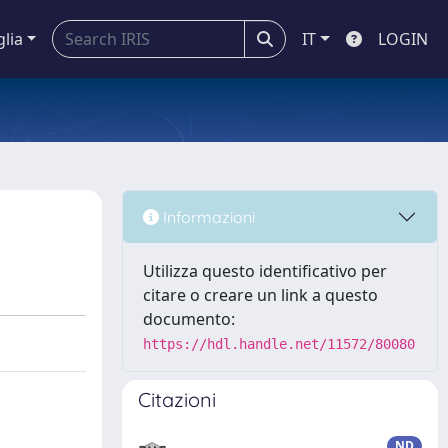
glia
IT
LOGIN
Informazioni
Utilizza questo identificativo per
citare o creare un link a questo
documento:
https://hdl.handle.net/11572/80080
Citazioni
ND