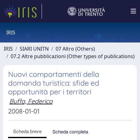
IRIS
IRIS
SIARI UNITN
07 Altro (Others)
07.2 Altre pubblicazioni (Other types of publications)
Nuovi comportamenti della
domanda turistica: sfide ed
opportunità per i territori
Buffa, Federica
2008-01-01
Scheda breve
Scheda completa