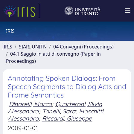
IRIS
IRIS
SIARI UNITN
04 Convegni (Proceedings)
04.1 Saggio in atti di convegno (Paper in
Proceedings)
Annotating Spoken Dialogs: From
Speech Segments to Dialog Acts and
Frame Semantics
Dinarelli, Marco
;
Quarteroni, Silvia
Alessandra
;
Tonelli, Sara
;
Moschitti,
Alessandro
;
Riccardi, Giuseppe
2009-01-01