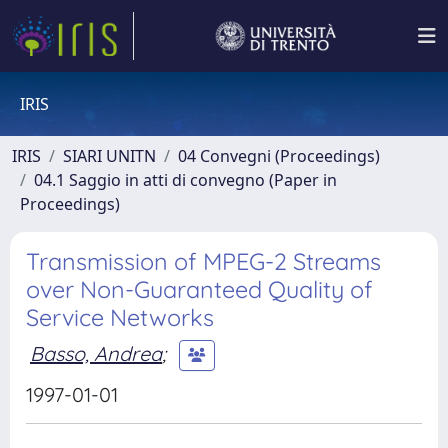
IRIS
IRIS
SIARI UNITN
04 Convegni (Proceedings)
04.1 Saggio in atti di convegno (Paper in
Proceedings)
Transmission of MPEG-2 Streams
over Non-Guaranteed Quality of
Service Networks
Basso, Andrea
;
1997-01-01