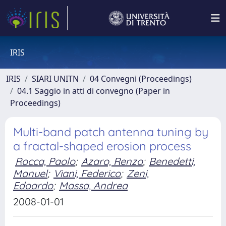
IRIS
IRIS
SIARI UNITN
04 Convegni (Proceedings)
04.1 Saggio in atti di convegno (Paper in
Proceedings)
Multi-band patch antenna tuning by
a fractal-shaped erosion process
Rocca, Paolo
;
Azaro, Renzo
;
Benedetti,
Manuel
;
Viani, Federico
;
Zeni,
Edoardo
;
Massa, Andrea
2008-01-01