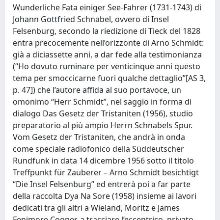
Wunderliche Fata einiger See-Fahrer (1731-1743) di
Johann Gottfried Schnabel, ovvero di Insel
Felsenburg, secondo la riedizione di Tieck del 1828
entra precocemente nell’orizzonte di Arno Schmidt:
già a diciassette anni, a dar fede alla testimonianza
(“Ho dovuto ruminare per venticinque anni questo
tema per smoccicarne fuori qualche dettaglio”[AS 3,
p. 47]) che l’autore affida al suo portavoce, un
omonimo “Herr Schmidt”, nel saggio in forma di
dialogo Das Gesetz der Tristaniten (1956), studio
preparatorio al più ampio Herrn Schnabels Spur.
Vom Gesetz der Tristaniten, che andrà in onda
come speciale radiofonico della Süddeutscher
Rundfunk in data 14 dicembre 1956 sotto il titolo
Treffpunkt für Zauberer – Arno Schmidt besichtigt
“Die Insel Felsenburg” ed entrerà poi a far parte
della raccolta Dya Na Sore (1958) insieme ai lavori
dedicati tra gli altri a Wieland, Moritz e James
Fenimore Cooper, a tracciare l’eccentrico, privato